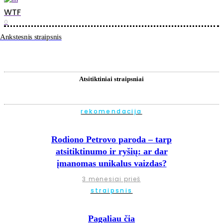
WTF
0
Ankstesnis straipsnis
Atsitiktiniai straipsniai
rekomendacija
Rodiono Petrovo paroda – tarp
atsitiktinumo ir ryšių: ar dar
įmanomas unikalus vaizdas?
3 mėnesiai prieš
straipsnis
Pagaliau čia