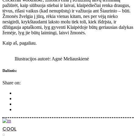
pažiūrėt, kaip siūbuoja stiebai ir laivai, klaipėdiečiai renka draugus,
tėvus, rišasi vaikus (kad nenupūstų) ir važiuoja ant Šiaurinio – būti.
Žmonės žvelgia į jūrą, rėkia vienas kitam, nes per vėją nieko
nesigirdi, krykštaudami laksto molu tiek toli, kiek išdrįsta, ir
džiūgauja aptaškomi, lyg gyventi Klaipėdoje būtų geriausias dalykas
žemėje, lyg jie būtų laimingi, laisvi žmonės.
Kaip aš, pagaliau.
Iliustracijos autorė: Agnė Meliauskienė
Dalintis:
Share on:
COOL
0