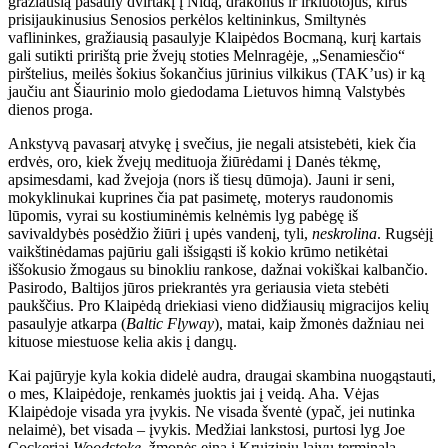
gražiausią pasauly dvirtakį į Nidą, drakonus ir irkluotojus, kirus
prisijaukinusius Senosios perkėlos keltininkus, Smiltynės
vaflininkes, gražiausią pasaulyje Klaipėdos Bocmaną, kurį kartais
gali sutikti pririštą prie žvejų stoties Melnragėje, „Senamiesčio“
pirštelius, meilės šokius šokančius jūrinius vilkikus (TAK’us) ir ką
jaučiu ant Šiaurinio molo giedodama Lietuvos himną Valstybės
dienos proga.
Ankstyvą pavasarį atvykę į svečius, jie negali atsistebėti, kiek čia
erdvės, oro, kiek žvejų medituoja žiūrėdami į Danės tėkmę,
apsimesdami, kad žvejoja (nors iš tiesų dūmoja). Jauni ir seni,
mokyklinukai kuprines čia pat pasimetę, moterys raudonomis
lūpomis, vyrai su kostiuminėmis kelnėmis lyg pabėgę iš
savivaldybės posėdžio žiūri į upės vandenį, tyli,
neskrolina
. Rugsėjį
vaikštinėdamas pajūriu gali išsigąsti iš kokio krūmo netikėtai
iššokusio žmogaus su binokliu rankose, dažnai vokiškai kalbančio.
Pasirodo, Baltijos jūros priekrantės yra geriausia vieta stebėti
paukščius. Pro Klaipėdą driekiasi vieno didžiausių migracijos kelių
pasaulyje atkarpa (
Baltic Flyway
), matai, kaip žmonės dažniau nei
kituose miestuose kelia akis į dangų.
Kai pajūryje kyla kokia didelė audra, draugai skambina nuogąstauti,
o mes, Klaipėdoje, renkamės juoktis jai į veidą. Aha. Vėjas
Klaipėdoje visada yra įvykis. Ne visada šventė (ypač, jei nutinka
nelaimė), bet visada – įvykis. Medžiai lankstosi, purtosi lyg Joe
Cockeriai
Woodstoke
, žmonės eina į Kruizinių laivų terminalą