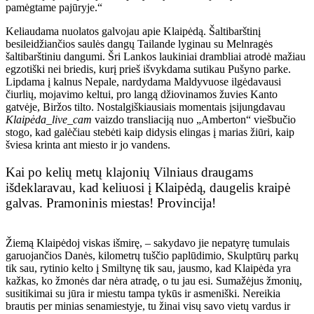
pamėgtame pajūryje.“
Keliaudama nuolatos galvojau apie Klaipėdą. Šaltibarštinį
besileidžiančios saulės dangų Tailande lyginau su Melnragės
šaltibarštiniu dangumi. Šri Lankos laukiniai drambliai atrodė mažiau
egzotiški nei briedis, kurį prieš išvykdama sutikau Pušyno parke.
Lipdama į kalnus Nepale, nardydama Maldyvuose ilgėdavausi
čiurlių, mojavimo keltui, pro langą džiovinamos žuvies Kanto
gatvėje, Biržos tilto. Nostalgiškiausiais momentais įsijungdavau
Klaipėda_live_cam
vaizdo transliaciją nuo „Amberton“ viešbučio
stogo, kad galėčiau stebėti kaip didysis elingas į marias žiūri, kaip
šviesa krinta ant miesto ir jo vandens.
Kai po kelių metų klajonių Vilniaus draugams
išdeklaravau, kad keliuosi į Klaipėdą, daugelis kraipė
galvas. Pramoninis miestas! Provincija!
Žiemą Klaipėdoj viskas išmirę, – sakydavo jie nepatyrę tumulais
garuojančios Danės, kilometrų tuščio paplūdimio, Skulptūrų parkų
tik sau, rytinio kelto į Smiltynę tik sau, jausmo, kad Klaipėda yra
kažkas, ko žmonės dar nėra atradę, o tu jau esi. Sumažėjus žmonių,
susitikimai su jūra ir miestu tampa tykūs ir asmeniški. Nereikia
brautis per minias senamiestyje, tu žinai visų savo vietų vardus ir