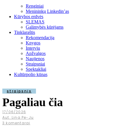
Renginiai
Menininkų Linkedin’as
Kūrybos erdvės
SLEMAS
Galimybės kūrėjams
Tinklaraštis
Rekomendacija
Knygos
Interviu
Apžvalgos
Naujienos
Straipsniai
Spektakliai
Kultūrpolio kūnas
straipsnis
Pagaliau čia
17/06/2026
Aut. Lina Pe-Ju
3 komentarai