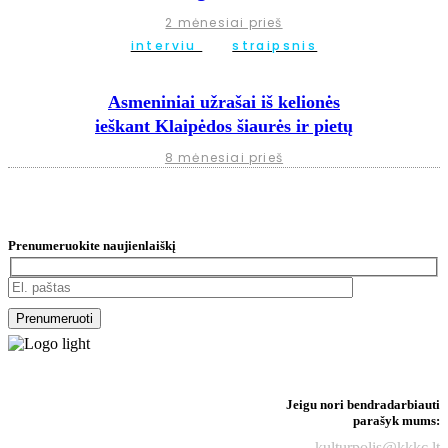
2 mėnesiai prieš
interviu
straipsnis
Asmeniniai užrašai iš kelionės
ieškant Klaipėdos šiaurės ir pietų
8 mėnesiai prieš
Prenumeruokite naujienlaiškį
Jeigu nori bendradarbiauti
parašyk mums:
kulturpolis@kkkc.lt