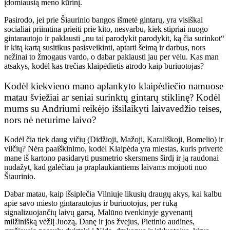
įdomiausią meno kūrinį.
Pasirodo, jei prie Šiaurinio bangos išmetė gintarų, yra visiškai
socialiai priimtina prieiti prie kito, nesvarbu, kiek stipriai nuogo
gintarautojo ir paklausti „nu tai parodykit parodykit, ką čia surinkot“
ir kitą kartą susitikus pasisveikinti, aptarti šeimą ir darbus, nors
nežinai to žmogaus vardo, o dabar paklausti jau per vėlu. Kas man
atsakys, kodėl kas trečias klaipėdietis atrodo kaip buriuotojas?
Kodėl kiekvieno mano aplankyto klaipėdiečio namuose
matau šviežiai ar seniai surinktų gintarų stiklinę? Kodėl
mums su Andriumi reikėjo išsilaikyti laivavedžio teises,
nors nė neturime laivo?
Kodėl čia tiek daug vičių (Didžioji, Mažoji, Karališkoji, Bomelio) ir
vilčių? Nėra paaiškinimo, kodėl Klaipėda yra miestas, kuris privertė
mane iš kartono pasidaryti pusmetrio skersmens širdį ir ją raudonai
nudažyt, kad galėčiau ja praplaukiantiems laivams mojuoti nuo
Šiaurinio.
Dabar matau, kaip išsiplečia Vilniuje likusių draugų akys, kai kalbu
apie savo miesto gintarautojus ir buriuotojus, per rūką
signalizuojančių laivų garsą, Malūno tvenkinyje gyvenantį
milžinišką vėžlį Juozą, Danę ir jos žvejus, Pietinio audines,