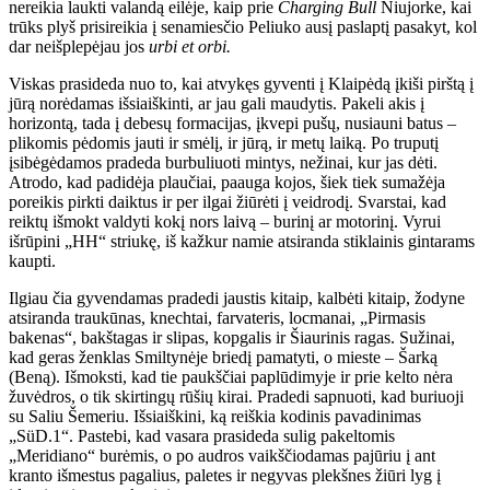
nereikia laukti valandą eilėje, kaip prie
Charging Bull
Niujorke, kai
trūks plyš prisireikia į senamiesčio Peliuko ausį paslaptį pasakyt, kol
dar neišplepėjau jos
urbi et orbi.
Viskas prasideda nuo to, kai atvykęs gyventi į Klaipėdą įkiši pirštą į
jūrą norėdamas išsiaiškinti, ar jau gali maudytis. Pakeli akis į
horizontą, tada į debesų formacijas, įkvepi pušų, nusiauni batus –
plikomis pėdomis jauti ir smėlį, ir jūrą, ir metų laiką. Po truputį
įsibėgėdamos pradeda burbuliuoti mintys, nežinai, kur jas dėti.
Atrodo, kad padidėja plaučiai, paauga kojos, šiek tiek sumažėja
poreikis pirkti daiktus ir per ilgai žiūrėti į veidrodį. Svarstai, kad
reiktų išmokt valdyti kokį nors laivą – burinį ar motorinį. Vyrui
išrūpini „HH“ striukę, iš kažkur namie atsiranda stiklainis gintarams
kaupti.
Ilgiau čia gyvendamas pradedi jaustis kitaip, kalbėti kitaip, žodyne
atsiranda traukūnas, knechtai, farvateris, locmanai, „Pirmasis
bakenas“, bakštagas ir slipas, kopgalis ir Šiaurinis ragas. Sužinai,
kad geras ženklas Smiltynėje briedį pamatyti, o mieste – Šarką
(Beną). Išmoksti, kad tie paukščiai paplūdimyje ir prie kelto nėra
žuvėdros, o tik skirtingų rūšių kirai. Pradedi sapnuoti, kad buriuoji
su Saliu Šemeriu. Išsiaiškini, ką reiškia kodinis pavadinimas
„SüD.1“. Pastebi, kad vasara prasideda sulig pakeltomis
„Meridiano“ burėmis, o po audros vaikščiodamas pajūriu į ant
kranto išmestus pagalius, paletes ir negyvas plekšnes žiūri lyg į