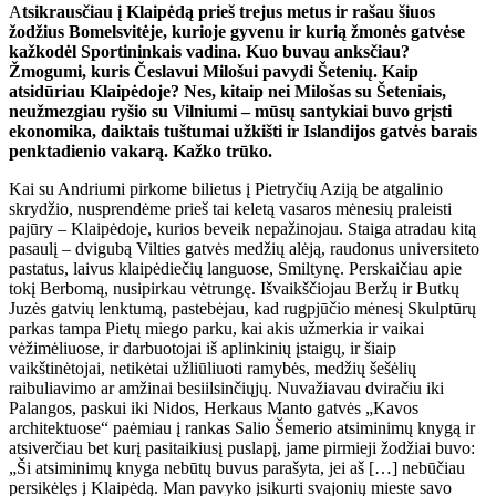
A
tsikrausčiau į Klaipėdą prieš trejus metus ir rašau šiuos
žodžius Bomelsvitėje, kurioje gyvenu ir kurią žmonės gatvėse
kažkodėl Sportininkais vadina. Kuo buvau anksčiau?
Žmogumi, kuris Česlavui Milošui pavydi Šetenių. Kaip
atsidūriau Klaipėdoje? Nes, kitaip nei Milošas su Šeteniais,
neužmezgiau ryšio su Vilniumi – mūsų santykiai buvo grįsti
ekonomika, daiktais tuštumai užkišti ir Islandijos gatvės barais
penktadienio vakarą. Kažko trūko.
Kai su Andriumi pirkome bilietus į Pietryčių Aziją be atgalinio
skrydžio, nusprendėme prieš tai keletą vasaros mėnesių praleisti
pajūry – Klaipėdoje, kurios beveik nepažinojau. Staiga atradau kitą
pasaulį – dvigubą Vilties gatvės medžių alėją, raudonus universiteto
pastatus, laivus klaipėdiečių languose, Smiltynę. Perskaičiau apie
tokį Berbomą, nusipirkau vėtrungę. Išvaikščiojau Beržų ir Butkų
Juzės gatvių lenktumą, pastebėjau, kad rugpjūčio mėnesį Skulptūrų
parkas tampa Pietų miego parku, kai akis užmerkia ir vaikai
vėžimėliuose, ir darbuotojai iš aplinkinių įstaigų, ir šiaip
vaikštinėtojai, netikėtai užliūliuoti ramybės, medžių šešėlių
raibuliavimo ar amžinai besiilsinčiųjų. Nuvažiavau dviračiu iki
Palangos, paskui iki Nidos, Herkaus Manto gatvės „Kavos
architektuose“ paėmiau į rankas Salio Šemerio atsiminimų knygą ir
atsiverčiau bet kurį pasitaikiusį puslapį, jame pirmieji žodžiai buvo:
„Ši atsiminimų knyga nebūtų buvus parašyta, jei aš […] nebūčiau
persikėlęs į Klaipėdą. Man pavyko įsikurti svajonių mieste savo