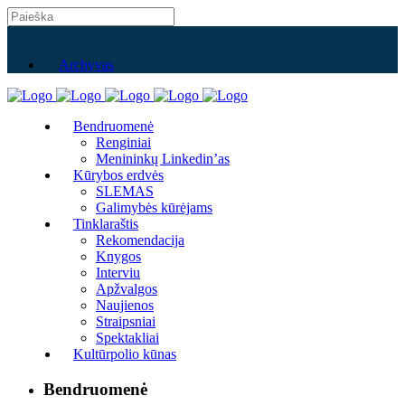
Archyvas
Bendruomenė
Renginiai
Menininkų Linkedin’as
Kūrybos erdvės
SLEMAS
Galimybės kūrėjams
Tinklaraštis
Rekomendacija
Knygos
Interviu
Apžvalgos
Naujienos
Straipsniai
Spektakliai
Kultūrpolio kūnas
Bendruomenė