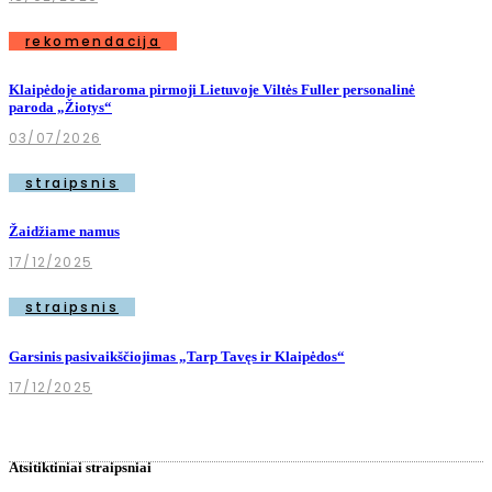
rekomendacija
Klaipėdoje atidaroma pirmoji Lietuvoje Viltės Fuller personalinė
paroda „Žiotys“
03/07/2026
straipsnis
Žaidžiame namus
17/12/2025
straipsnis
Garsinis pasivaikščiojimas „Tarp Tavęs ir Klaipėdos“
17/12/2025
Atsitiktiniai straipsniai