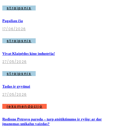
straipsnis
Pagaliau čia
17/06/2026
straipsnis
Vivat Klaipėdos kino industrija!
27/05/2026
straipsnis
Tadas ir gyvūnai
27/05/2026
rekomendacija
Rodiono Petrovo paroda – tarp atsitiktinumo ir ryšių: ar dar
įmanomas unikalus vaizdas?