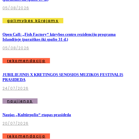
05/08/2026
galimybės kūrėjams
Open Call: „Fish Factory“ kūrybos centro rezidencijų programa
Islandijoje (paraiškos iki spalio 31 d.)
05/08/2026
rekomendacija
JUBILIEJINIS X KRETINGOS SENOSIOS MUZIKOS FESTIVALIS
PRASIDEDA
24/07/2026
naujienos
Naujas „Kultūrpolio“ etapas prasideda
20/07/2026
rekomendacija