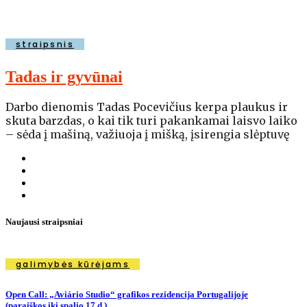
straipsnis
Tadas ir gyvūnai
Darbo dienomis Tadas Pocevičius kerpa plaukus ir
skuta barzdas, o kai tik turi pakankamai laisvo laiko
– sėda į mašiną, važiuoja į mišką, įsirengia slėptuvę
Naujausi straipsniai
galimybės kūrėjams
Open Call: „Aviário Studio“ grafikos rezidencija Portugalijoje
(paraiškos iki spalio 17 d.)