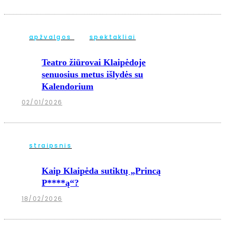
apžvalgos
spektakliai
Teatro žiūrovai Klaipėdoje
senuosius metus išlydės su
Kalendorium
02/01/2026
straipsnis
Kaip Klaipėda sutiktų „Princą
P****ą“?
18/02/2026