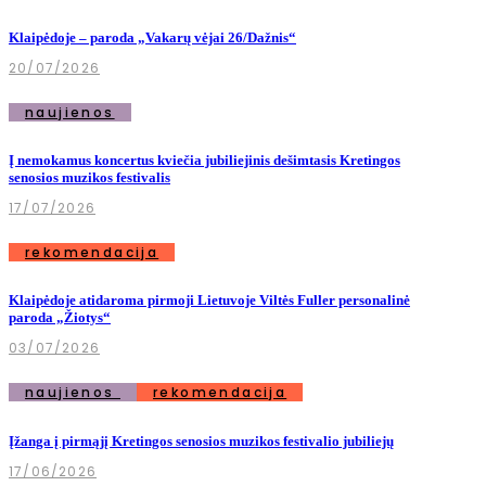
Klaipėdoje – paroda „Vakarų vėjai 26/Dažnis“
20/07/2026
naujienos
Į nemokamus koncertus kviečia jubiliejinis dešimtasis Kretingos
senosios muzikos festivalis
17/07/2026
rekomendacija
Klaipėdoje atidaroma pirmoji Lietuvoje Viltės Fuller personalinė
paroda „Žiotys“
03/07/2026
naujienos
rekomendacija
Įžanga į pirmąjį Kretingos senosios muzikos festivalio jubiliejų
17/06/2026