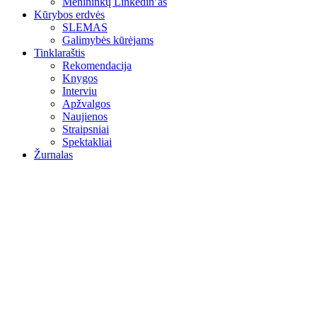
Menininkų Linkedin’as
Kūrybos erdvės
SLEMAS
Galimybės kūrėjams
Tinklaraštis
Rekomendacija
Knygos
Interviu
Apžvalgos
Naujienos
Straipsniai
Spektakliai
Žurnalas