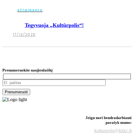
straipsnis
Tegyvuoja „Kultūrpolis“!
17/12/2025
Prenumeruokite naujienlaiškį
Jeigu nori bendradarbiauti
parašyk mums:
kulturpolis@kkkc.lt