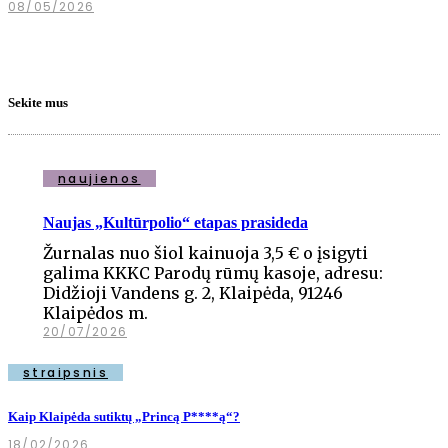
08/05/2026
Sekite mus
naujienos
Naujas „Kultūrpolio“ etapas prasideda
Žurnalas nuo šiol kainuoja 3,5 € o įsigyti
galima KKKC Parodų rūmų kasoje, adresu:
Didžioji Vandens g. 2, Klaipėda, 91246
Klaipėdos m.
20/07/2026
straipsnis
Kaip Klaipėda sutiktų „Princą P****ą“?
18/02/2026