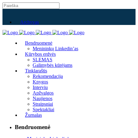
Archyvas
Bendruomenė
Menininkų Linkedin’as
Kūrybos erdvės
SLEMAS
Galimybės kūrėjams
Tinklaraštis
Rekomendacija
Knygos
Interviu
Apžvalgos
Naujienos
Straipsniai
Spektakliai
Žurnalas
Bendruomenė