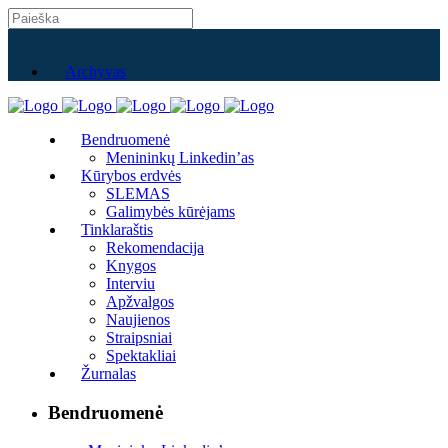
Archyvas
Bendruomenė
Menininkų Linkedin’as
Kūrybos erdvės
SLEMAS
Galimybės kūrėjams
Tinklaraštis
Rekomendacija
Knygos
Interviu
Apžvalgos
Naujienos
Straipsniai
Spektakliai
Žurnalas
Bendruomenė