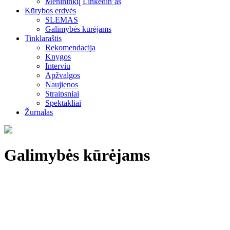
Menininkų Linkedin’as
Kūrybos erdvės
SLEMAS
Galimybės kūrėjams
Tinklaraštis
Rekomendacija
Knygos
Interviu
Apžvalgos
Naujienos
Straipsniai
Spektakliai
Žurnalas
Galimybės kūrėjams