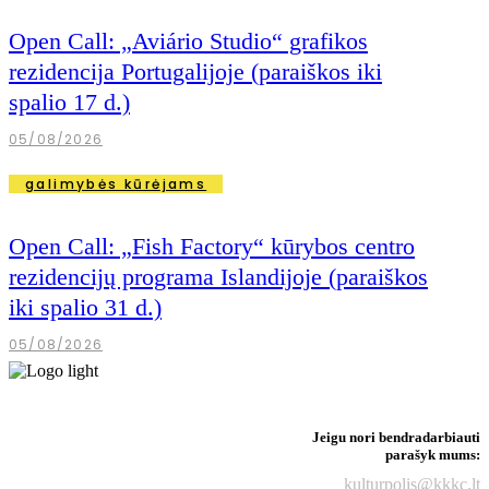
Open Call: „Aviário Studio“ grafikos
rezidencija Portugalijoje (paraiškos iki
spalio 17 d.)
05/08/2026
galimybės kūrėjams
Open Call: „Fish Factory“ kūrybos centro
rezidencijų programa Islandijoje (paraiškos
iki spalio 31 d.)
05/08/2026
Jeigu nori bendradarbiauti
parašyk mums:
kulturpolis@kkkc.lt