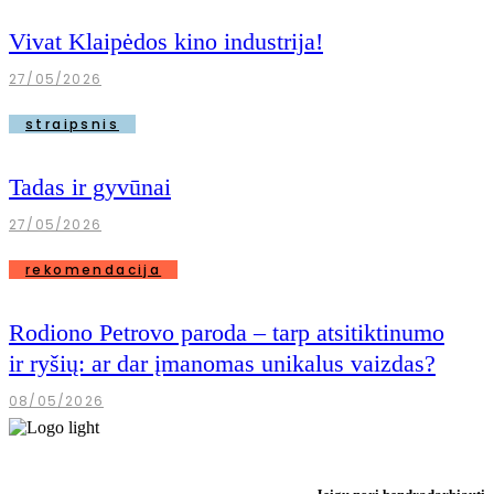
Vivat Klaipėdos kino industrija!
27/05/2026
straipsnis
Tadas ir gyvūnai
27/05/2026
rekomendacija
Rodiono Petrovo paroda – tarp atsitiktinumo
ir ryšių: ar dar įmanomas unikalus vaizdas?
08/05/2026