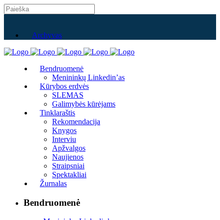
Archyvas
Bendruomenė
Menininkų Linkedin’as
Kūrybos erdvės
SLEMAS
Galimybės kūrėjams
Tinklaraštis
Rekomendacija
Knygos
Interviu
Apžvalgos
Naujienos
Straipsniai
Spektakliai
Žurnalas
Bendruomenė