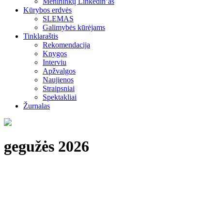
Menininkų Linkedin’as
Kūrybos erdvės
SLEMAS
Galimybės kūrėjams
Tinklaraštis
Rekomendacija
Knygos
Interviu
Apžvalgos
Naujienos
Straipsniai
Spektakliai
Žurnalas
gegužės 2026