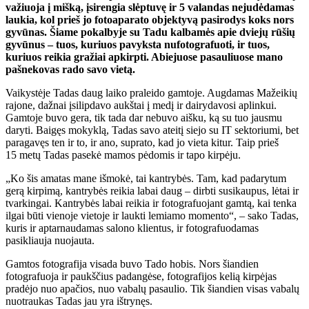
važiuoja į mišką, įsirengia slėptuvę ir 5 valandas nejudėdamas
laukia, kol prieš jo fotoaparato objektyvą pasirodys koks nors
gyvūnas. Šiame pokalbyje su Tadu kalbamės apie dviejų rūšių
gyvūnus – tuos, kuriuos pavyksta nufotografuoti, ir tuos,
kuriuos reikia gražiai apkirpti. Abiejuose pasauliuose mano
pašnekovas rado savo vietą.
Vaikystėje Tadas daug laiko praleido gamtoje. Augdamas Mažeikių
rajone, dažnai įsilipdavo aukštai į medį ir dairydavosi aplinkui.
Gamtoje buvo gera, tik tada dar nebuvo aišku, ką su tuo jausmu
daryti. Baigęs mokyklą, Tadas savo ateitį siejo su IT sektoriumi, bet
paragavęs ten ir to, ir ano, suprato, kad jo vieta kitur. Taip prieš
15 metų Tadas pasekė mamos pėdomis ir tapo kirpėju.
„Ko šis amatas mane išmokė, tai kantrybės. Tam, kad padarytum
gerą kirpimą, kantrybės reikia labai daug – dirbti susikaupus, lėtai ir
tvarkingai. Kantrybės labai reikia ir fotografuojant gamtą, kai tenka
ilgai būti vienoje vietoje ir laukti lemiamo momento“, – sako Tadas,
kuris ir aptarnaudamas salono klientus, ir fotografuodamas
pasikliauja nuojauta.
Gamtos fotografija visada buvo Tado hobis. Nors šiandien
fotografuoja ir paukščius padangėse, fotografijos kelią kirpėjas
pradėjo nuo apačios, nuo vabalų pasaulio. Tik šiandien visas vabalų
nuotraukas Tadas jau yra ištrynęs.