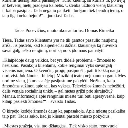
kuriems tiesiog reikia paslaugos. Turiu klientų, su kuriais tik po trejų
ar ketverių metų pradėjau kalbėtis. Užtenka užduoti vieną klausimą
ir kalba pasipila. Tada negaliu patikėti– turėjom tiek bendrų temų, o
taip ilgai nekalbėjom!“ – juokiasi Tadas.
Tadas Pocevičius, nuotraukos autorius: Domas Rimeika
Tiesa, Tadas savo klientams yra ne tik gamtos pasaulio naujienų
afiša. Jis pastebi, kad klaipėdiečiai dažnai klausinėja ką nuveikti
savaitgalį, ieško renginių, nori ką nors įdomaus pamatyti.
„Klaipėdoje daug veiklos, bet yra didelė problema – žmonės to
nesužino. Pasakoju klientams, kokie renginiai vyks savaitgalį –
visiems naujiena.
O švenčių, progų pasipuošti, patirti kažką naujo
nori visi. Juk žinote – bilietų į Muzikinį teatrą neįmanoma gauti. Mes
norime vietų, į kurias atėję pasijustume pakylėti. Nežinau, kaip
žmonėms sužinoti apie tai, kas vyksta. Televizijos žmonės nebežiūri,
dalis vengia socialinių tinklų – gal metas grįžti prie skrajučių?
Manau, informacija apie renginius mieste turi būti agresyvesnė, kaip
kitaip pasiekti žmones?“ – svarsto Tadas.
O kirpėjo kėdėje žmonės daug ką papasakoja. Apie miestą pasikalba
taip pat. Tadas sako, kad jo klientai pastebi miesto pokyčius.
„Miestas gražėja, visi tuo džiaugiasi. Tiek visko stato, renovuoja,