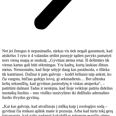
Net jei žmogus ir nepasimaišo, niekas vis tiek negali garantuoti, kad
atsikėlus 3 ryto ir 4 valandas sėdint pusnyje tądien pavyks pamatyti
nors vieną snapą ar snukutį.
„Gyvūnai ateina retai. Iš dešimties tik
vienas kartas gali būti sėkmingas. Yra kadrų, kurių laukiau ištisus
metus. Nenuostabu, kad šioje srityje daug kas pasiduoda, o išlieka
tik kantriausi. Dažnai ir pats galvoju – kodėl kėliausi taip anksti, ko
čia vargstu, būčiau gulėjęs lovoj, gi sekmadienis… Bet užtenka
kelių sekundžių, kad gyvūnas pasirodytų ir viskas atsiperka“, –
patirtimi dalinasi Tadas ir neslepia, kad šioje veikloje patiria didelius
nuotaikų šuolius – nuo visiško nusivylimo iki didžiulio adrenalino
šuolio išvydus gyvūną.
„Kai kas galvoja, kad atvažiuoju į mišką kaip į zoologijos sodą –
gyvūnai čia renkasi aplink mane ir pozuoja.
Arba kad turiu tokį gerą
fotoaparatą, kad galiu padaryti kokybiškas tolumoje esančių stirnų