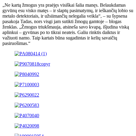
„Ne kartą žmogus yra praėjęs visiškai šalia manęs. Belaukdamas
gyvūnų esu visko matęs – ir slaptų pasimatymų, ir ieškančių lobio su
metalo detektoriais, ir užsiimančių nelegalia veikla“, – su šypsena
pasakoja Tadas, nors visgi jam sutikti žmogų gamtoje – blogas
ženklas. „Žmogus triukšmauja, atsineša savo kvapą, išjudina viską
aplinkui – gyvūnas po to tikrai neateis. Galiu rinktis daiktus ir
važiuoti namo. Taip kartais būna sugadintas ir kelių savaičių
pasiruošimas.“