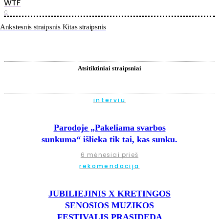
WTF
0
Ankstesnis straipsnis
Kitas straipsnis
Atsitiktiniai straipsniai
interviu
Parodoje „Pakeliama svarbos
sunkuma“ išlieka tik tai, kas sunku.
6 mėnesiai prieš
rekomendacija
JUBILIEJINIS X KRETINGOS
SENOSIOS MUZIKOS
FESTIVALIS PRASIDEDA