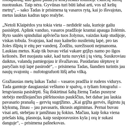
nuotraukas. Taip nėra. Gyvūnas turi būti labai arti, vos už kelių
metrų“, – sako Tadas ir prisimena tą vasaros rytą, kai jo išsvajotas,
metus lauktas kadras tapo realybe.
„Netoli Klaipėdos yra tokia vieta – nedidelė sala, kurioje galiu
pasislėpti. Aplink vanduo, vasaros pradžioje krantai apauga žolėmis.
Ryto saulės spinduliai apšviečia tuos žolynus, vaizdas kaip studijoje,
viskas tobula. Svajojau, kad nuo kalnelio nusileistų lapė, pro tas
žoles išlįstų ir eitų per vandenį. Žodžiu, surežisuoti neįmanoma.
Laukiau metus. Kaip tik buvau vėlai vakare grįžęs namo po ilgos
kelionės. Bet nuojauta sakė, kad turiu nuvykti į tą vietą. Susikroviau
daiktus, valandą pamiegojau ir išvažiavau. Pasidariau slėptuvę ir
paryčiais toji lapė pasirodė“, – prisimena Tadas, šiandien turintis jau
naujų svajonių – nufotografuoti lūšį arba vilką.
Gražiausias metų laikas Tadui – vasaros pradžia ir rudens vidurys.
Tada gamtoje daugiausiai vešlumo ir spalvų, o tyliam fotografui –
lengviausia pasislėpti. Šią išskirtinai šaltą žiemą Tadas pusnyse
stebėjo medžiojančius plėšriuosius paukščius, bet dabar jau laukia
pavasario pranašų – gervių sugrįžimo.
„Kai grįžta gervės, išgirstu jų
klyksmą, žinau – jau pavasaris, tikrasis atgimimas. Pernai buvau
visai arti, stebėjau ir įamžinau jų šokius. Mačiau, kaip šoka viena
priešais kitą, plasnoja, kaip susiporavusios kyla į orą ir sukasi
danguje“, – prisimena pašnekovas.