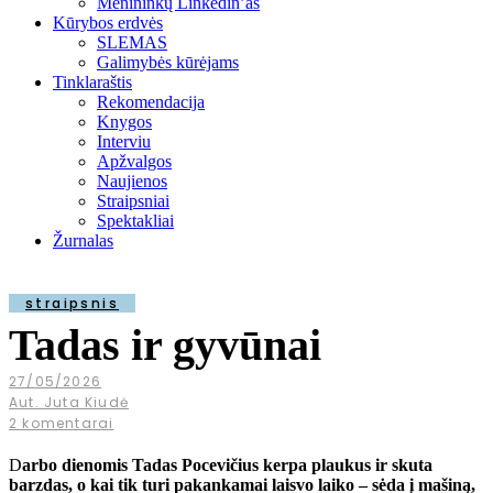
Menininkų Linkedin’as
Kūrybos erdvės
SLEMAS
Galimybės kūrėjams
Tinklaraštis
Rekomendacija
Knygos
Interviu
Apžvalgos
Naujienos
Straipsniai
Spektakliai
Žurnalas
straipsnis
Tadas ir gyvūnai
27/05/2026
Aut. Juta Kiudė
2 komentarai
D
arbo dienomis Tadas Pocevičius kerpa plaukus ir skuta
barzdas, o kai tik turi pakankamai laisvo laiko – sėda į mašiną,