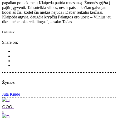
pagaliau po tiek metų Klaipėda patiria renesansą. Žmonės grįžta į
pajūrį gyventi. Tai suteikia vilties, nes ir pats anksčiau galvojau –
kodėl aš čia, kodėl čia niekas nejuda? Dabar reikalai keičiasi.
Klaipėda atgyja, daugėja krypčių Palangos oro uoste – Vilnius jau
tikrai nebe toks reikalingas“, – sako Tadas.
Dalintis:
Share on:
Žymos:
Juta Kiudė
COOL
0