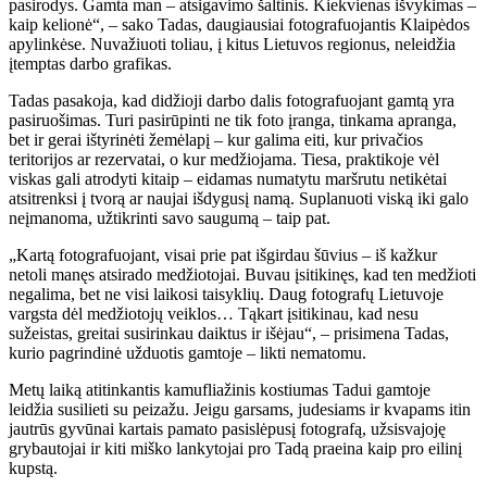
pasirodys. Gamta man – atsigavimo šaltinis. Kiekvienas išvykimas –
kaip kelionė“, – sako Tadas, daugiausiai fotografuojantis Klaipėdos
apylinkėse. Nuvažiuoti toliau, į kitus Lietuvos regionus, neleidžia
įtemptas darbo grafikas.
Tadas pasakoja, kad didžioji darbo dalis fotografuojant gamtą yra
pasiruošimas. Turi pasirūpinti ne tik foto įranga, tinkama apranga,
bet ir gerai ištyrinėti žemėlapį – kur galima eiti, kur privačios
teritorijos ar rezervatai, o kur medžiojama. Tiesa, praktikoje vėl
viskas gali atrodyti kitaip – eidamas numatytu maršrutu netikėtai
atsitrenksi į tvorą ar naujai išdygusį namą. Suplanuoti viską iki galo
neįmanoma, užtikrinti savo saugumą – taip pat.
„Kartą fotografuojant, visai prie pat išgirdau šūvius – iš kažkur
netoli manęs atsirado medžiotojai. Buvau įsitikinęs, kad ten medžioti
negalima, bet ne visi laikosi taisyklių. Daug fotografų Lietuvoje
vargsta dėl medžiotojų veiklos… Tąkart įsitikinau, kad nesu
sužeistas, greitai susirinkau daiktus ir išėjau“, – prisimena Tadas,
kurio pagrindinė užduotis gamtoje – likti nematomu.
Metų laiką atitinkantis kamufliažinis kostiumas Tadui gamtoje
leidžia susilieti su peizažu. Jeigu garsams, judesiams ir kvapams itin
jautrūs gyvūnai kartais pamato pasislėpusį fotografą, užsisvajoję
grybautojai ir kiti miško lankytojai pro Tadą praeina kaip pro eilinį
kupstą.