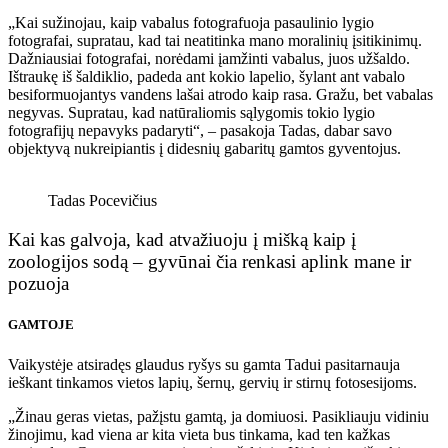
„Kai sužinojau, kaip vabalus fotografuoja pasaulinio lygio
fotografai, supratau, kad tai neatitinka mano moralinių įsitikinimų.
Dažniausiai fotografai, norėdami įamžinti vabalus, juos užšaldo.
Ištraukę iš šaldiklio, padeda ant kokio lapelio, šylant ant vabalo
besiformuojantys vandens lašai atrodo kaip rasa. Gražu, bet vabalas
negyvas. Supratau, kad natūraliomis sąlygomis tokio lygio
fotografijų nepavyks padaryti“, – pasakoja Tadas, dabar savo
objektyvą nukreipiantis į didesnių gabaritų gamtos gyventojus.
Tadas Pocevičius
Kai kas galvoja, kad atvažiuoju į mišką kaip į
zoologijos sodą – gyvūnai čia renkasi aplink mane ir
pozuoja
GAMTOJE
Vaikystėje atsiradęs glaudus ryšys su gamta Tadui pasitarnauja
ieškant tinkamos vietos lapių, šernų, gervių ir stirnų fotosesijoms.
„Žinau geras vietas, pažįstu gamtą, ja domiuosi. Pasikliauju vidiniu
žinojimu, kad viena ar kita vieta bus tinkama, kad ten kažkas