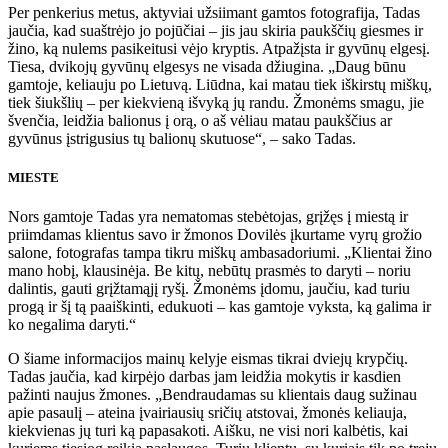
Per penkerius metus, aktyviai užsiimant gamtos fotografija, Tadas
jaučia, kad suaštrėjo jo pojūčiai – jis jau skiria paukščių giesmes ir
žino, ką nulems pasikeitusi vėjo kryptis. Atpažįsta ir gyvūnų elgesį.
Tiesa, dvikojų gyvūnų elgesys ne visada džiugina.
„Daug būnu
gamtoje, keliauju po Lietuvą. Liūdna, kai matau tiek iškirstų miškų,
tiek šiukšlių – per kiekvieną išvyką jų randu. Žmonėms smagu, jie
švenčia, leidžia balionus į orą, o aš vėliau matau paukščius ar
gyvūnus įstrigusius tų balionų skutuose“, – sako Tadas.
MIESTE
Nors gamtoje Tadas yra nematomas stebėtojas, grįžęs į miestą ir
priimdamas klientus savo ir žmonos Dovilės įkurtame vyrų grožio
salone, fotografas tampa tikru miškų ambasadoriumi.
„Klientai žino
mano hobį, klausinėja. Be kitų, nebūtų prasmės to daryti – noriu
dalintis, gauti grįžtamąjį ryšį. Žmonėms įdomu, jaučiu, kad turiu
progą ir šį tą paaiškinti, edukuoti – kas gamtoje vyksta, ką galima ir
ko negalima daryti.“
O šiame informacijos mainų kelyje eismas tikrai dviejų krypčių.
Tadas jaučia, kad kirpėjo darbas jam leidžia mokytis ir kasdien
pažinti naujus žmones.
„Bendraudamas su klientais daug sužinau
apie pasaulį – ateina įvairiausių sričių atstovai, žmonės keliauja,
kiekvienas jų turi ką papasakoti. Aišku, ne visi nori kalbėtis, kai