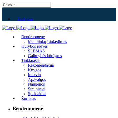
Archyvas
Bendruomenė
Menininkų Linkedin’as
Kūrybos erdvės
SLEMAS
Galimybės kūrėjams
Tinklaraštis
Rekomendacija
Knygos
Interviu
Apžvalgos
Naujienos
Straipsniai
Spektakliai
Žurnalas
Bendruomenė