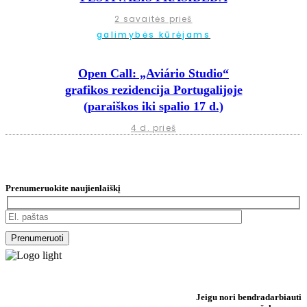
2 savaitės prieš
galimybės kūrėjams
Open Call: „Aviário Studio“
grafikos rezidencija Portugalijoje
(paraiškos iki spalio 17 d.)
4 d. prieš
Prenumeruokite naujienlaiškį
Jeigu nori bendradarbiauti