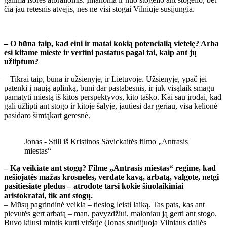
čia jau retesnis atvejis, nes ne visi stogai Vilniuje susijungia.
– O būna taip, kad eini ir matai kokią potencialią vietelę? Arba
esi kitame mieste ir vertini pastatus pagal tai, kaip ant jų
užliptum?
– Tikrai taip, būna ir užsienyje, ir Lietuvoje. Užsienyje, ypač jei
patenki į naują aplinką, būni dar pastabesnis, ir juk visąlaik smagu
pamatyti miestą iš kitos perspektyvos, kito taško. Kai sau įrodai, kad
gali užlipti ant stogo ir kitoje šalyje, jautiesi dar geriau, visa kelionė
pasidaro šimtąkart geresnė.
Jonas - Still iš Kristinos Savickaitės filmo „Antrasis
miestas“
– Ką veikiate ant stogų? Filme „Antrasis miestas“ regime, kad
nešiojatės mažas krosneles, verdate kavą, arbatą, valgote, netgi
pasitiesiate pledus – atrodote tarsi kokie šiuolaikiniai
aristokratai, tik ant stogų.
– Mūsų pagrindinė veikla – tiesiog leisti laiką. Tas pats, kas ant
pievutės gert arbatą – man, pavyzdžiui, maloniau ją gerti ant stogo.
Buvo kilusi mintis kurti viršuje (Jonas studijuoja Vilniaus dailės