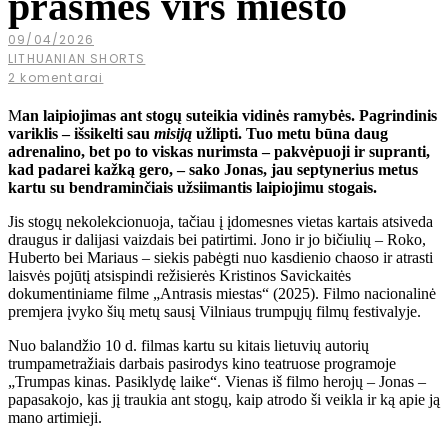
prasmės virš miesto
09/04/2026
LITHUANIAN SHORTS
2 komentarai
M
an laipiojimas ant stogų suteikia vidinės ramybės. Pagrindinis
variklis – išsikelti sau
misiją
užlipti. Tuo metu būna daug
adrenalino, bet po to viskas nurimsta – pakvėpuoji ir supranti,
kad padarei kažką gero, – sako Jonas, jau septynerius metus
kartu su bendraminčiais užsiimantis laipiojimu stogais.
Jis stogų nekolekcionuoja, tačiau į įdomesnes vietas kartais atsiveda
draugus ir dalijasi vaizdais bei patirtimi. Jono ir jo bičiulių – Roko,
Huberto bei Mariaus – siekis pabėgti nuo kasdienio chaoso ir atrasti
laisvės pojūtį atsispindi režisierės Kristinos Savickaitės
dokumentiniame filme „Antrasis miestas“ (2025). Filmo nacionalinė
premjera įvyko šių metų sausį Vilniaus trumpųjų filmų festivalyje.
Nuo balandžio 10 d. filmas kartu su kitais lietuvių autorių
trumpametražiais darbais pasirodys kino teatruose programoje
„Trumpas kinas. Pasiklydę laike“. Vienas iš filmo herojų – Jonas –
papasakojo, kas jį traukia ant stogų, kaip atrodo ši veikla ir ką apie ją
mano artimieji.