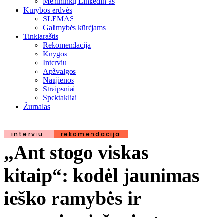
Menininkų Linkedin’as
Kūrybos erdvės
SLEMAS
Galimybės kūrėjams
Tinklaraštis
Rekomendacija
Knygos
Interviu
Apžvalgos
Naujienos
Straipsniai
Spektakliai
Žurnalas
interviu
rekomendacija
„Ant stogo viskas
kitaip“: kodėl jaunimas
ieško ramybės ir