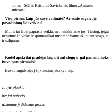
Jonas - Still iš Kristinos Savickaitės filmo „Antrasis
miestas“
– Visų pirma, kaip jūs save vadinate? Ar esate sugalvoję
pavadinimą šiai veiklai?
–
Mums tai labai paprasta veikla, net neišskiriame jos. Tiesiog, jeigu
neturime ką veikti ir spontaniškai nusprendžiame užlipt ant stogo, tai
ir užlipame.
– Kodėl apskritai pradėjai laipioti ant stogų ir gal pameni, koks
buvo pats pirmasis?
– Buvau sugalvojęs į šį klausimą atsakyti taip:
žuvytė plaukia
bet jai pabodo
užsimanė ji didesnio grobio