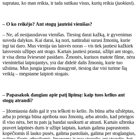
supratau, ko man reikia, ir tada sutikau visus, kurių reikia (
juokiasi
).
– O ko reikėjo? Ant stogų jauteisi vienišas?
– Ne, aš nesijausdavau vienišas. Tiesiog darai kažką, ir gyvenimas
suveda dalykus. Kai darai, ką nori, natūraliai surasi žmonių, kurie
irgi tai daro. Mus vienija tas laisvės noras – vis tiek jautiesi kažkiek
laisvesnis užlipęs ant stogo. Kartais jautiesi prastai, užlipi ant stogo,
ir visa diena šviesesnė pasidaro. Žmonės, kuriuos matote filme, nėra
vieninteliai laipiojantys, yra dar didelė dalis žmonių, kurie tuo
užsiima. Mus jungia įprasta draugystė, tiesiog dar visi turime šią
veiklą – mėgstame laipioti stogais.
– Papasakok daugiau apie patį lipimą: kaip tuos kelius ant
stogų atrandi?
– Įdomiausia dalis gal ir yra ieškoti to kelio. Jis būna arba užslėptas,
arba jo prieiga būna apribota nuo žmonių, arba atrodo, kad prieigos
iš viso nėra, bet tu pats ją bandai susikurti ar atrasti. Kartais užtenka
pravert laiptinės duris ir užlipt laiptais, kartais galima paprastomis
kopėčiomis iš lauko pusės, galima pastoliais, galima per stoglangius,
galima išorės atbrailomis. Įmanoma ir nuo stogelio ant stogelio, bet