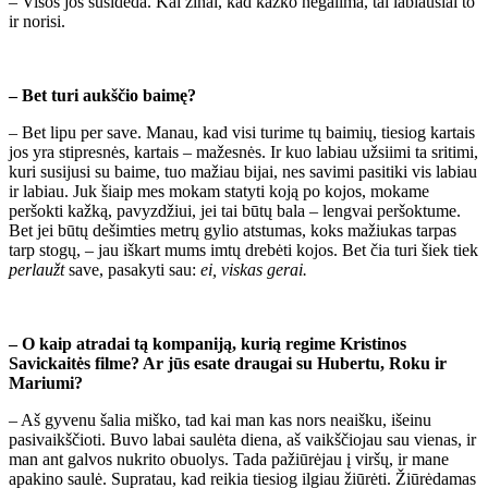
– Visos jos susideda. Kai žinai, kad kažko negalima, tai labiausiai to
ir norisi.
– Bet turi aukščio baimę?
– Bet lipu per save. Manau, kad visi turime tų baimių, tiesiog kartais
jos yra stipresnės, kartais – mažesnės. Ir kuo labiau užsiimi ta sritimi,
kuri susijusi su baime, tuo mažiau bijai, nes savimi pasitiki vis labiau
ir labiau. Juk šiaip mes mokam statyti koją po kojos, mokame
peršokti kažką, pavyzdžiui, jei tai būtų bala – lengvai peršoktume.
Bet jei būtų dešimties metrų gylio atstumas, koks mažiukas tarpas
tarp stogų, – jau iškart mums imtų drebėti kojos. Bet čia turi šiek tiek
perlaužt
save, pasakyti sau:
ei, viskas gerai.
– O kaip atradai tą kompaniją, kurią regime Kristinos
Savickaitės filme? Ar jūs esate draugai su Hubertu, Roku ir
Mariumi?
– Aš gyvenu šalia miško, tad kai man kas nors neaišku, išeinu
pasivaikščioti. Buvo labai saulėta diena, aš vaikščiojau sau vienas, ir
man ant galvos nukrito obuolys. Tada pažiūrėjau į viršų, ir mane
apakino saulė. Supratau, kad reikia tiesiog ilgiau žiūrėti. Žiūrėdamas