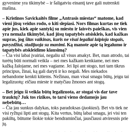
gyvenime yra tikimybė – ir šaligatviu einantį tave gali nutrenkti
mašina.
– Kristinos Savickaitės filme „Antrasis miestas“ matome, kad
vieni jūsų veidus rodo, o kiti slepiasi. Nors filmas kurtas ne tiek
apie jus, kiek apie santykį su miestu ir laisvės paieškas, vis vien
yra nemaža tikimybė, kad jūsų tapatybės atsiskleis, kad kažkas
supras, jog
šitas vaikinas, kuris ne visai legaliai laipioja stogais,
pavyzdžiui, studijuoja su manimi
. Ką manote apie tą legalumo ir
tapatybės atskleidimo klausimą?
– Čia visi labai įvairiai, negaliu už visus atsakyt. Bet, man atrodo, tai
turėtų būti normali veikla – nei mes kažkam kenkiame, nei mes
kažką žalojame, nei mes vagiame. Jei lipi ant stogo, turi tam tikrus
principus, žinai, ką gali daryti ir ko negali. Mes niekados
nebandome kenkti kitiems. Nežinau, man visai smagu būtų, jeigu tai
legalizuotų: eičiau mieste ir matyčiau žmones ant stogų.
– Bet jeigu ši veikla būtų legalizuota, ar stogai vis dar tave
trauktų? Juk tos rizikos, to tarsi vieno dedamojo jau
nebebūtų…
– Čia jau sunkus dalykas, toks paradoksas (
juokiasi
). Bet vis tiek ne
visi ryžtųsi lipti ant stogų. Kita vertus, būtų labai smagu, jei visi ten
pakiltų, būtume šiokie tokie bendraminčiai, jausčiausi atviresnis prie
jų.