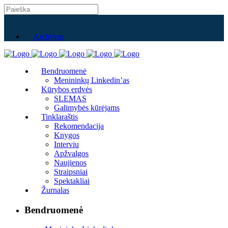
Archyvas
Bendruomenė
Menininkų Linkedin’as
Kūrybos erdvės
SLEMAS
Galimybės kūrėjams
Tinklaraštis
Rekomendacija
Knygos
Interviu
Apžvalgos
Naujienos
Straipsniai
Spektakliai
Žurnalas
Bendruomenė