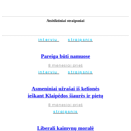
Atsitiktiniai straipsniai
interviu
straipsnis
Pareiga būti namuose
8 mėnesiai prieš
interviu
straipsnis
Asmeniniai užrašai iš kelionės
ieškant Klaipėdos šiaurės ir pietų
8 mėnesiai prieš
straipsnis
Liberali kaimynų moralė