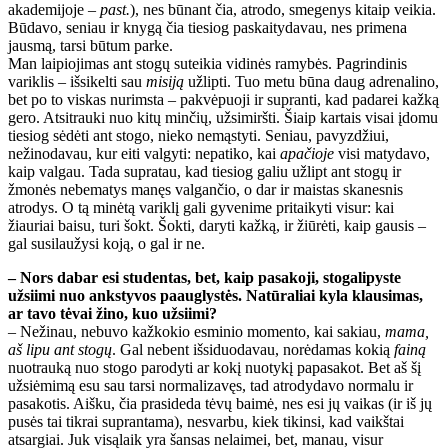
akademijoje –
past.
), nes būnant čia, atrodo, smegenys kitaip veikia.
Būdavo, seniau ir knygą čia tiesiog paskaitydavau, nes primena
jausmą, tarsi būtum parke.
Man laipiojimas ant stogų suteikia vidinės ramybės. Pagrindinis
variklis – išsikelti sau
misiją
užlipti. Tuo metu būna daug adrenalino,
bet po to viskas nurimsta – pakvėpuoji ir supranti, kad padarei kažką
gero. Atsitrauki nuo kitų minčių, užsimiršti. Šiaip kartais visai įdomu
tiesiog sėdėti ant stogo, nieko nemąstyti. Seniau, pavyzdžiui,
nežinodavau, kur eiti valgyti: nepatiko, kai
apačioje
visi matydavo,
kaip valgau. Tada supratau, kad tiesiog galiu užlipt ant stogų ir
žmonės nebematys manęs valgančio, o dar ir maistas skanesnis
atrodys. O tą minėtą variklį gali gyvenime pritaikyti visur: kai
žiauriai baisu, turi šokt. Šokti, daryti kažką, ir žiūrėti, kaip gausis –
gal susilaužysi koją, o gal ir ne.
– Nors dabar esi studentas, bet, kaip pasakoji, stogalipyste
užsiimi nuo ankstyvos paauglystės. Natūraliai kyla klausimas,
ar tavo tėvai žino, kuo užsiimi?
– Nežinau, nebuvo kažkokio esminio momento, kai sakiau,
mama,
aš lipu ant stogų
. Gal nebent išsiduodavau, norėdamas kokią
fainą
nuotrauką nuo stogo parodyti ar kokį nuotykį papasakot. Bet aš šį
užsiėmimą esu sau tarsi normalizavęs, tad atrodydavo normalu ir
pasakotis. Aišku, čia prasideda tėvų baimė, nes esi jų vaikas (ir iš jų
pusės tai tikrai suprantama), nesvarbu, kiek tikinsi, kad vaikštai
atsargiai. Juk visąlaik yra šansas nelaimei, bet, manau, visur