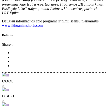
programas kino teatrų repertuaruose. Programos „Trumpas kinas.
Pasiklydę laike“ rodymą remia Lietuvos kino centras, partneris –
LRT Epika.
Daugiau informacijos apie programą ir filmų seansų tvarkaraštis:
www.lithuanianshorts.com
Dalintis:
Share on:
COOL
0
DISLIKE
0