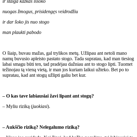
ir staiga kažkas iššoko
nuogas žmogus, prisidengęs veidrodžiu
ir dar šoko jis nuo stogo
man plaukti pabodo
O šiaip, buvau mažas, gal trylikos metų. Užlipau ant netoli mano
namų buvusio apleisto pastato stogo. Tada supratau, kad man tiesiog
labai smagu būti ten, tad pradėjau dažniau ant to stogo lipti. Tuomet
težinojau tą vieną vietą, ir man jos kuriam laikui užteko. Bet po to
supratau, kad ant stogų užlipti galiu bet kur.
– O kas tave labiausiai žavi lipant ant stogų?
– Myliu riziką (
juokiasi
).
– Aukščio riziką? Nelegalumo riziką?