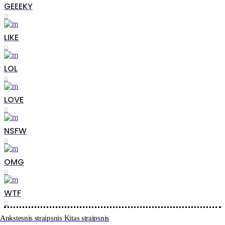
GEEEKY
0
LIKE
0
LOL
0
LOVE
0
NSFW
0
OMG
0
WTF
0
Ankstesnis straipsnis
Kitas straipsnis