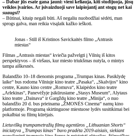
– Dabar jūs esate gana jauni: vieni keliauja, kiti studijuoja, jūsų
veiklos įvairios. Ar įsivaizduoji save laipiojantį ant stogų net kai
suaugsi
?
– Būtinai, kitaip negali būti. Aš negaliu nuobodžiai sėdėti, man
sprogs galva, man reikia visąlaik kažko ieškoti.
Jonas - Still iš Kristinos Savickaitės filmo „Antrasis
miestas“
Filmas „Antrasis miestas“ kviečia pažvelgti į Vilnių iš kitos
perspektyvos – iš viršaus, kur miesto triukšmas nutyla, o mintys
tampa aiškesnės.
Balandžio 10–18 dienomis programa „Trumpas kinas. Pasiklydę
laike“ bus rodoma Vilniuje kino teatre „Pasaka“, „Skalvijos“ kino
centre, Kauno kino centre „Romuva“, Klaipėdos kino teatre
„Arlekinas“, Panevėžyje įsikūrusiame „Stasys Museum“, Alytaus
kino teatre „Dainava“ ir Gargždų kino teatre „Minija“, o nuo
balandžio 20 d. bus prieinama „ŽMONĖS Cinema“ namų kino
platformoje. Programą skirtinguose miestuose lydės susitikimai bei
pokalbiai su filmų kūrėjais.
Lietuviškų trumpametražių filmų agentūros „Lithuanian Shorts“
iniciatyva „Trumpas kinas“ buvo pradėta 2019-aisiais, siekiant
populiarinti trumpojo kino žanrą ir pristatyti aktualias, žiūroviškas