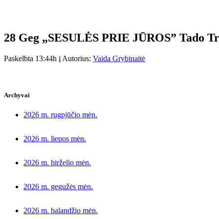
28 Geg
„SESULĖS PRIE JŪROS” Tado Truč
Paskelbta 13:44h
į
Autorius:
Vaida Grybinaitė
Archyvai
2026 m. rugpjūčio mėn.
2026 m. liepos mėn.
2026 m. birželio mėn.
2026 m. gegužės mėn.
2026 m. balandžio mėn.