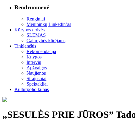
Bendruomenė
Renginiai
Menininkų Linkedin’as
Kūrybos erdvės
SLEMAS
Galimybės kūrėjams
Tinklaraštis
Rekomendacija
Knygos
Interviu
Apžvalgos
Naujienos
Straipsniai
Spektakliai
Kultūrpolio kūnas
„SESULĖS PRIE JŪROS” Tado T