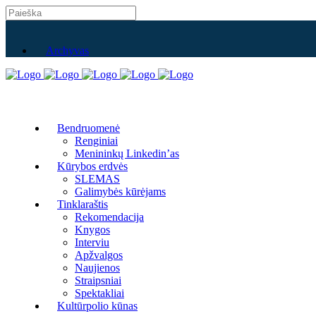
Archyvas
Bendruomenė
Renginiai
Menininkų Linkedin’as
Kūrybos erdvės
SLEMAS
Galimybės kūrėjams
Tinklaraštis
Rekomendacija
Knygos
Interviu
Apžvalgos
Naujienos
Straipsniai
Spektakliai
Kultūrpolio kūnas