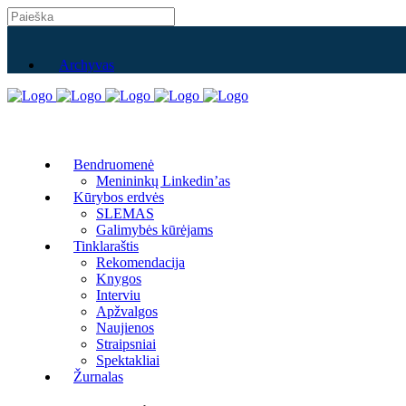
Archyvas
Bendruomenė
Menininkų Linkedin’as
Kūrybos erdvės
SLEMAS
Galimybės kūrėjams
Tinklaraštis
Rekomendacija
Knygos
Interviu
Apžvalgos
Naujienos
Straipsniai
Spektakliai
Žurnalas