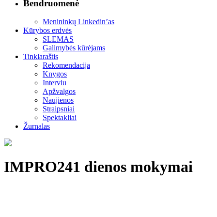
Bendruomenė
Menininkų Linkedin’as
Kūrybos erdvės
SLEMAS
Galimybės kūrėjams
Tinklaraštis
Rekomendacija
Knygos
Interviu
Apžvalgos
Naujienos
Straipsniai
Spektakliai
Žurnalas
IMPRO241 dienos mokymai