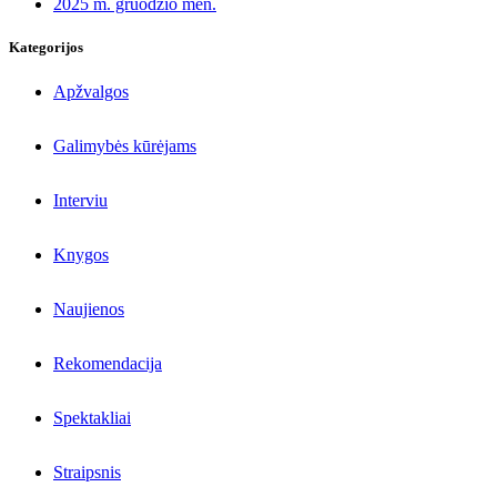
2025 m. gruodžio mėn.
Kategorijos
Apžvalgos
Galimybės kūrėjams
Interviu
Knygos
Naujienos
Rekomendacija
Spektakliai
Straipsnis