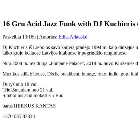
16 Gru
Acid Jazz Funk with DJ Kuchieris 
Paskelbta 13:16h
į
Autorius:
Edita Arlauskė
Dj Kuchieris iš Liepojos savo karjerą pradėjo 1994 m. kaip didžėjus 
laiko grojo keliuose Latvijos klubuose ir pogrindžio renginiuose.
Nuo 2004 m. reziduoja „Fontaine Palace“, 2018 m. buvo Kuržemės did
Muzikos stiliai: house, D&B, breakbeat, lounge, roko, indie, pop, fun
Durys nuo 18 val.
Triukšmaujam nuo 21 val.
Simbolinis acid mokestis 5 Eur.
baras HERKUS KANTAS
+370 685 87338