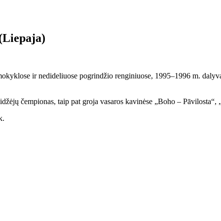
(Liepaja)
mokyklose ir nedideliuose pogrindžio renginiuose, 1995–1996 m. dalyvav
žėjų čempionas, taip pat groja vasaros kavinėse „Boho – Pāvilosta“, „
k.