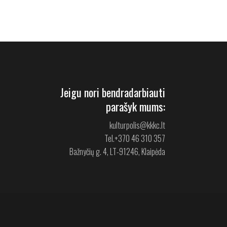
Jeigu nori bendradarbiauti
parašyk mums:
kulturpolis@kkkc.lt
Tel.
+370 46 310 357
Bažnyčių g. 4, LT-91246, Klaipėda