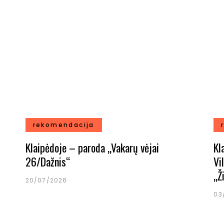
rekomendacija
Klaipėdoje – paroda „Vakarų vėjai
Kl
26/Dažnis“
Vi
„Ž
20/07/2026
03