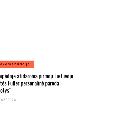
rekomendacija
aipėdoje atidaroma pirmoji Lietuvoje
ltės Fuller personalinė paroda
iotys“
/07/2026