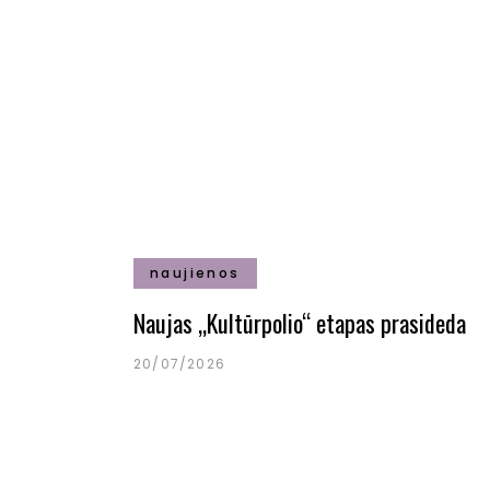
naujienos
Naujas „Kultūrpolio“ etapas prasideda
20/07/2026